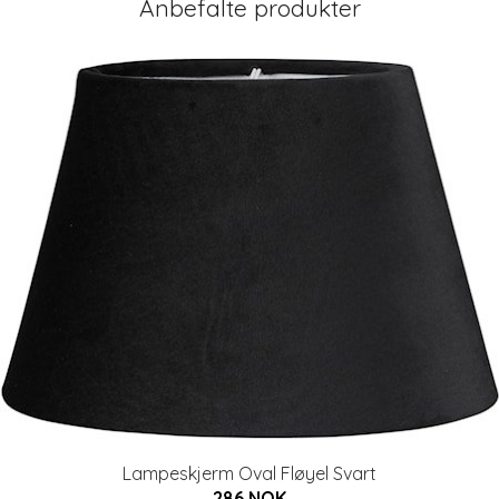
Anbefalte produkter
Lampeskjerm Oval Fløyel Svart
286 NOK