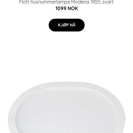
Flott husnummerlampe Modena 7655, svart
1099 NOK
KJØP NÅ