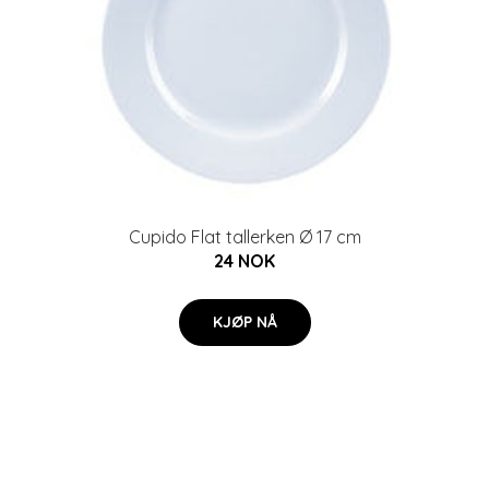
Cupido Flat tallerken Ø 17 cm
24 NOK
KJØP NÅ