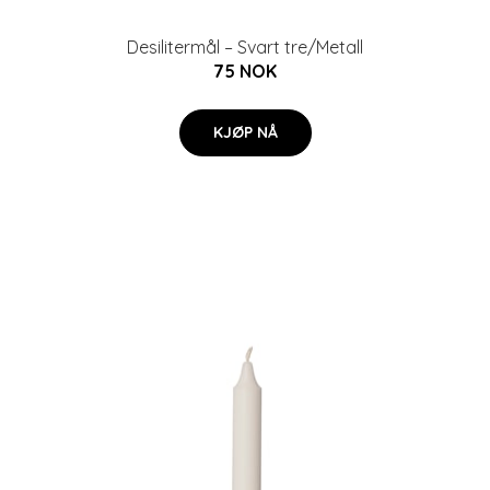
Desilitermål – Svart tre/Metall
75 NOK
KJØP NÅ