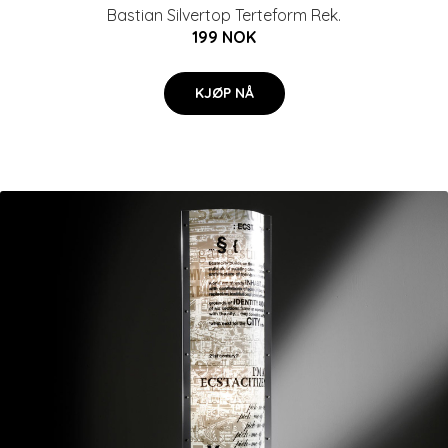
Bastian Silvertop Terteform Rek.
199 NOK
KJØP NÅ