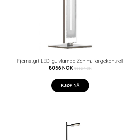
Fjernstyrt LED-gulvlampe Zen m. fargekontroll
8066 NOK
8832 NOK
KJØP NÅ