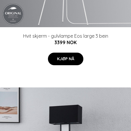
Hvit skjerm - gulvlampe Eos large 3 bein
3399 NOK
KJØP NÅ