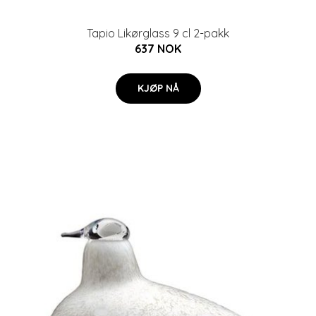
Tapio Likørglass 9 cl 2-pakk
637 NOK
KJØP NÅ