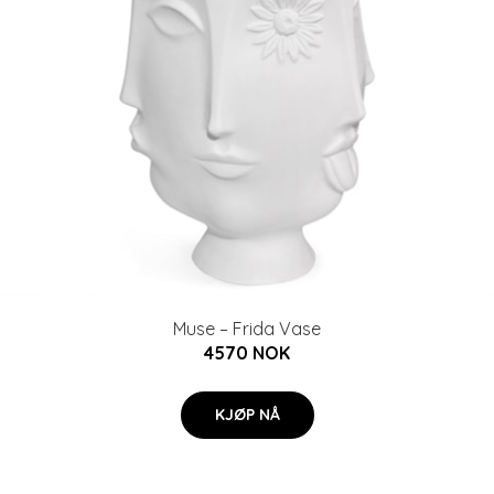
Muse – Frida Vase
4570 NOK
KJØP NÅ