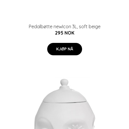
Pedalbøtte newIcon 3L, soft beige
295 NOK
KJØP NÅ