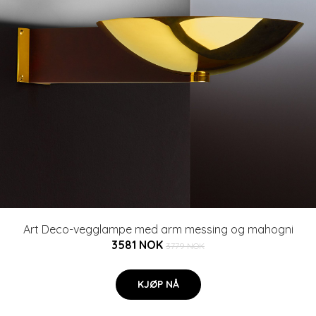
Art Deco-vegglampe med arm messing og mahogni
3581 NOK
3779 NOK
KJØP NÅ