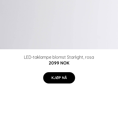
LED-taklampe blomst Starlight, rosa
2099 NOK
KJØP NÅ