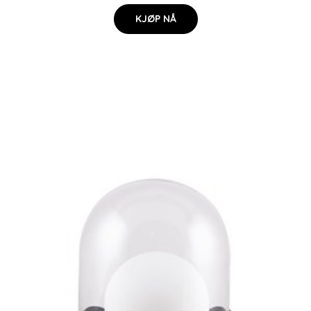
KJØP NÅ