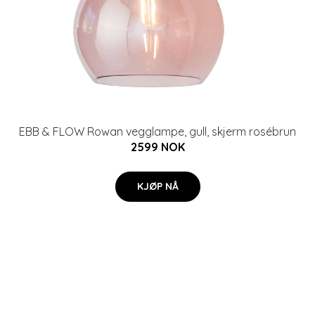
EBB & FLOW Rowan vegglampe, gull, skjerm rosébrun
2599 NOK
KJØP NÅ