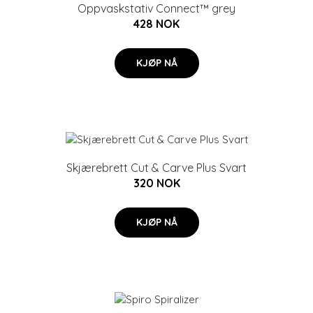
Oppvaskstativ Connect™ grey
428 NOK
KJØP NÅ
Skjærebrett Cut & Carve Plus Svart
320 NOK
KJØP NÅ