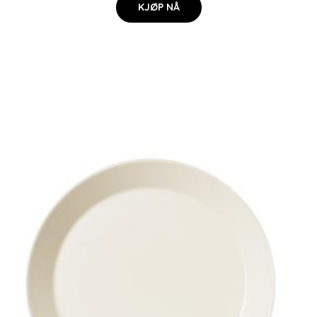
KJØP NÅ