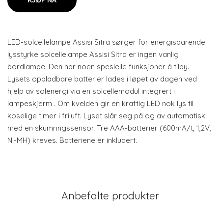
KJØP NÅ
LED-solcellelampe Assisi Sitra sørger for energisparende
lysstyrke solcellelampe Assisi Sitra er ingen vanlig
bordlampe. Den har noen spesielle funksjoner å tilby.
Lysets oppladbare batterier lades i løpet av dagen ved
hjelp av solenergi via en solcellemodul integrert i
lampeskjerm . Om kvelden gir en kraftig LED nok lys til
koselige timer i friluft. Lyset slår seg på og av automatisk
med en skumringssensor. Tre AAA-batterier (600mA/t, 1,2V,
Ni-MH) kreves. Batteriene er inkludert.
Anbefalte produkter