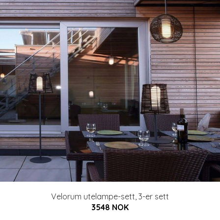
Velorum utelampe-sett, 3-er sett
3548 NOK