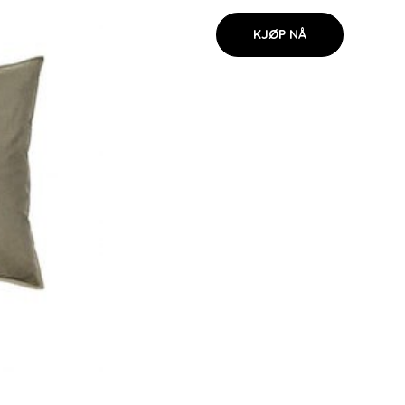
KJØP NÅ