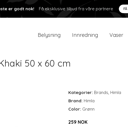
ste er godt nok!
Få eksklusive tilbud fra våre partnere
FÅ
Belysning
Innredning
Vaser
Khaki 50 x 60 cm
Kategorier:
Brands
,
Himla
Brand:
Himla
Color:
Grønn
259 NOK