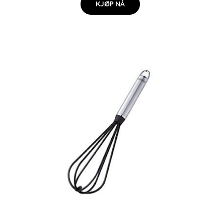
KJØP NÅ