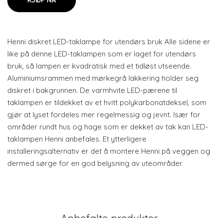
KJØP NÅ
Henni diskret LED-taklampe for utendørs bruk Alle sidene er
like på denne LED-taklampen som er laget for utendørs
bruk, så lampen er kvadratisk med et tidløst utseende.
Aluminiumsrammen med mørkegrå lakkering holder seg
diskret i bakgrunnen. De varmhvite LED-pærene til
taklampen er tildekket av et hvitt polykarbonatdeksel, som
gjør at lyset fordeles mer regelmessig og jevnt. Især for
områder rundt hus og hage som er dekket av tak kan LED-
taklampen Henni anbefales. Et ytterligere
installeringsalternativ er det å montere Henni på veggen og
dermed sørge for en god belysning av uteområder.