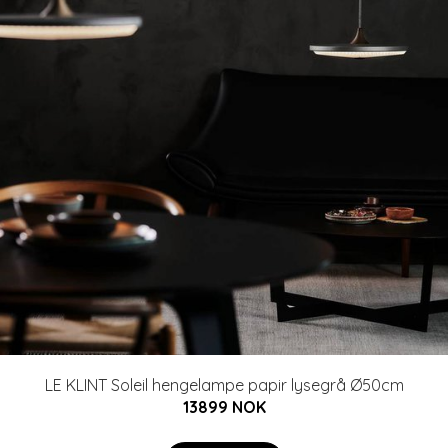
LE KLINT Soleil hengelampe papir lysegrå Ø50cm
13899 NOK