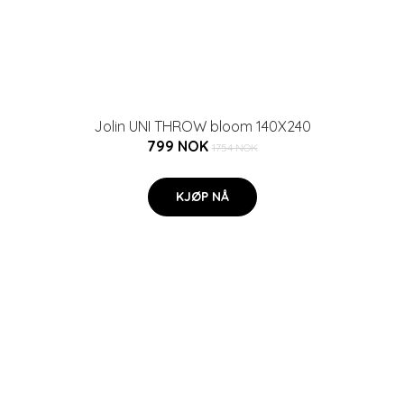
Jolin UNI THROW bloom 140X240
799 NOK
1754 NOK
KJØP NÅ