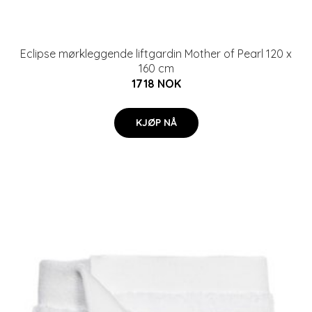
Eclipse mørkleggende liftgardin Mother of Pearl 120 x
160 cm
1718 NOK
KJØP NÅ