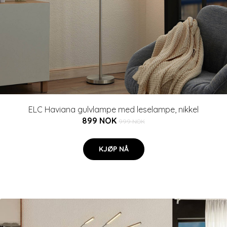
ELC Haviana gulvlampe med leselampe, nikkel
899 NOK
999 NOK
KJØP NÅ