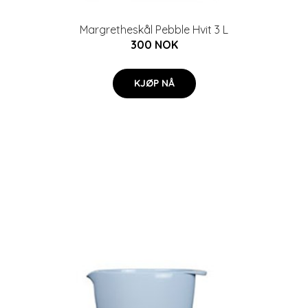
Margretheskål Pebble Hvit 3 L
300 NOK
KJØP NÅ