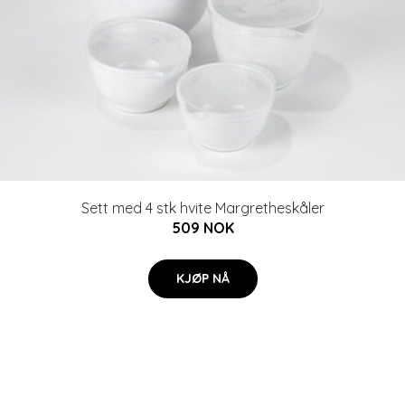
Sett med 4 stk hvite Margretheskåler
509 NOK
KJØP NÅ