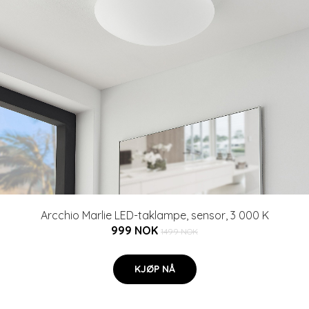
Arcchio Marlie LED-taklampe, sensor, 3 000 K
999 NOK
1499 NOK
KJØP NÅ