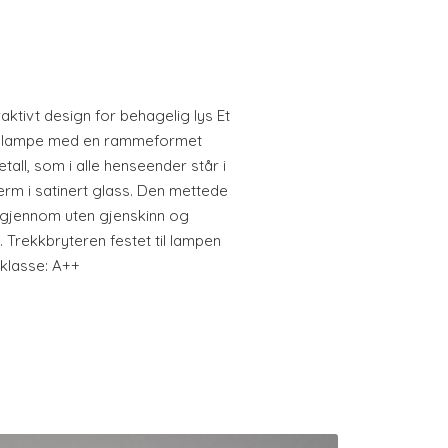
raktivt design for behagelig lys Et
rdlampe med en rammeformet
all, som i alle henseender står i
jerm i satinert glass. Den mettede
e gjennom uten gjenskinn og
Trekkbryteren festet til lampen
iklasse: A++