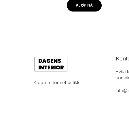
KJØP NÅ
Kont
Hvis d
kontak
Kjöp Interiør nettbutikk
info@d