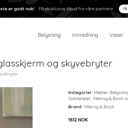
ste er godt nok!
Få eksklusive tilbud fra våre partnere
FÅ
Belysning
Innredning
Vaser
lasskjerm og skyvebryter
yvebryter
Kategorier:
Møbler
,
Belysnin
Gulvlamper
,
Villeroy & Boch o
Brand:
Villeroy & Boch
1612 NOK