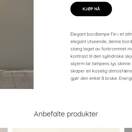
KJØP NÅ
Elegant bordlampe Fin i et att
elegant utseende, denne bo
stang laget av forkrommet met
kontrast til den sylindriske sk
skjerm lar lampens lys skinn
skaper en koselig atmosfære. 
gjør den enkel å bruke. Energ
Anbefalte produkter