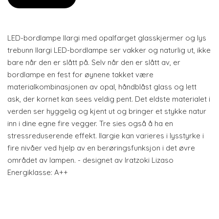
LED-bordlampe Ilargi med opalfarget glasskjermer og lys
trebunn Ilargi LED-bordlampe ser vakker og naturlig ut, ikke
bare når den er slått på. Selv når den er slått av, er
bordlampe en fest for øynene takket være
materialkombinasjonen av opal, håndblåst glass og lett
ask, der kornet kan sees veldig pent. Det eldste materialet i
verden ser hyggelig og kjent ut og bringer et stykke natur
inn i dine egne fire vegger. Tre sies også å ha en
stressreduserende effekt. Ilargie kan varieres i lysstyrke i
fire nivåer ved hjelp av en berøringsfunksjon i det øvre
området av lampen. - designet av Iratzoki Lizaso
Energiklasse: A++