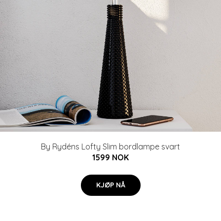
By Rydéns Lofty Slim bordlampe svart
1599 NOK
KJØP NÅ