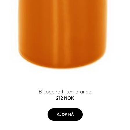
Bilkopp rett liten, orange
212 NOK
KJØP NÅ