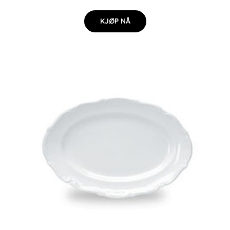
KJØP NÅ