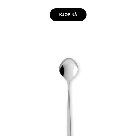
KJØP NÅ