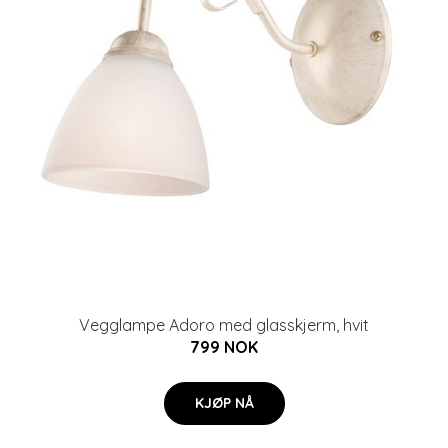
Vegglampe Adoro med glasskjerm, hvit
799 NOK
KJØP NÅ