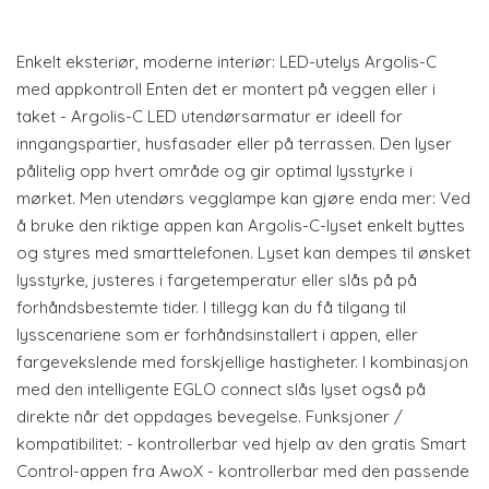
Enkelt eksteriør, moderne interiør: LED-utelys Argolis-C
med appkontroll Enten det er montert på veggen eller i
taket - Argolis-C LED utendørsarmatur er ideell for
inngangspartier, husfasader eller på terrassen. Den lyser
pålitelig opp hvert område og gir optimal lysstyrke i
mørket. Men utendørs vegglampe kan gjøre enda mer: Ved
å bruke den riktige appen kan Argolis-C-lyset enkelt byttes
og styres med smarttelefonen. Lyset kan dempes til ønsket
lysstyrke, justeres i fargetemperatur eller slås på på
forhåndsbestemte tider. I tillegg kan du få tilgang til
lysscenariene som er forhåndsinstallert i appen, eller
fargevekslende med forskjellige hastigheter. I kombinasjon
med den intelligente EGLO connect slås lyset også på
direkte når det oppdages bevegelse. Funksjoner /
kompatibilitet: - kontrollerbar ved hjelp av den gratis Smart
Control-appen fra AwoX - kontrollerbar med den passende