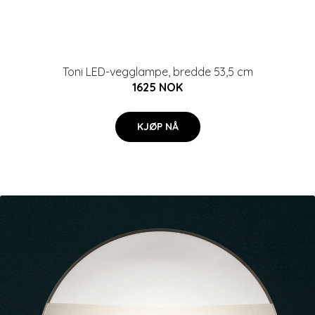
Toni LED-vegglampe, bredde 53,5 cm
1625 NOK
KJØP NÅ