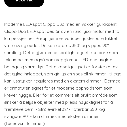
KJØP NÅ
Moderne LED-spot Clippo Duo med en vakker gullaksent
Clippo Duo LED-spot består av en rund lysarmatur med to
lampeskjermer. Paraplyene er variabelt justerbare takket
være svingleddet. De kan roteres 350° og vippes 90°
samtidig. Dette gjør denne spotlight egnet ikke bare som
taklampe, men også som vegglampe. LED-ene avgir et
behagelig varmt lys. Dette koselige lyset er forsterket av
det gylne innlegget, som gir lys en spesiell skimmer. I tillegg
kan lysstyrken reguleres med en ekstern dimmer . Dermed
er armaturen egnet for et moderne oppholdsrom som
krever hygge. Eller for et kommersielt brukt område som
ønsker å belyse objekter med presis nøyaktighet for å
fremheve dem. - Strålevinkel 32° - roterbar 350° og
svingbar 90° - kan dimmes med ekstern dimmer
(faseavsnittdimmer)