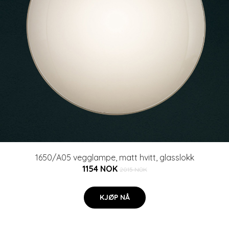
1650/A05 vegglampe, matt hvitt, glasslokk
1154 NOK
2015 NOK
KJØP NÅ