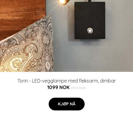
Torin - LED-vegglampe med fleksarm, dimbar
1099 NOK
1199 NOK
KJØP NÅ