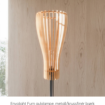
Envolight Furn gulvlampe, metall/kryssfinér bjørk