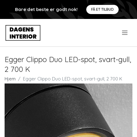
Bare det beste er godt nok!
FÅ ET TILBUD
.
Egger Clippo Duo LED-spot, svart-gull,
2 700 K
Hjem
Egger Clippo Duo LED-spot, svart-gull, 2 700 K