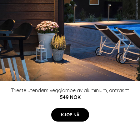
Trieste utendørs vegglampe av aluminium, antrasitt
549 NOK
KJØP NÅ