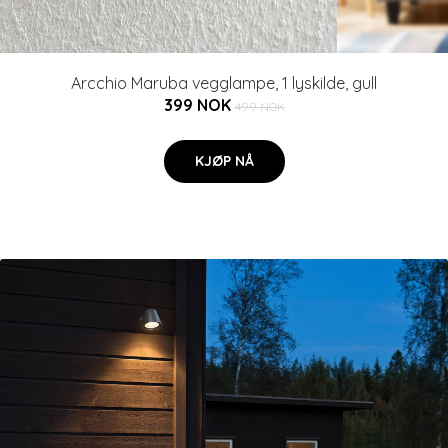
Arcchio Maruba vegglampe, 1 lyskilde, gull
399 NOK
499 NOK
KJØP NÅ