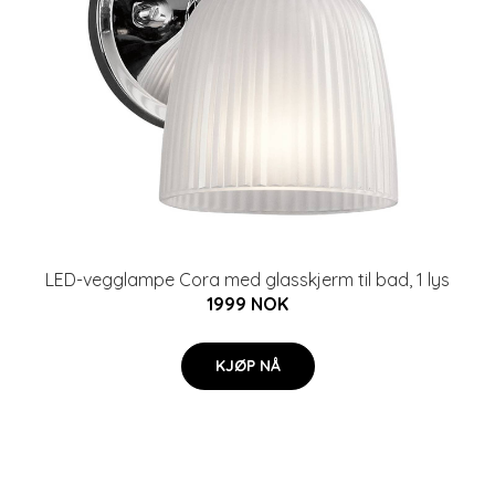
LED-vegglampe Cora med glasskjerm til bad, 1 lys
1999 NOK
KJØP NÅ