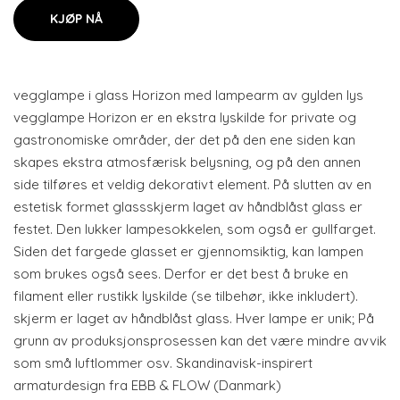
KJØP NÅ
vegglampe i glass Horizon med lampearm av gylden lys
vegglampe Horizon er en ekstra lyskilde for private og
gastronomiske områder, der det på den ene siden kan
skapes ekstra atmosfærisk belysning, og på den annen
side tilføres et veldig dekorativt element. På slutten av en
estetisk formet glassskjerm laget av håndblåst glass er
festet. Den lukker lampesokkelen, som også er gullfarget.
Siden det fargede glasset er gjennomsiktig, kan lampen
som brukes også sees. Derfor er det best å bruke en
filament eller rustikk lyskilde (se tilbehør, ikke inkludert).
skjerm er laget av håndblåst glass. Hver lampe er unik; På
grunn av produksjonsprosessen kan det være mindre avvik
som små luftlommer osv. Skandinavisk-inspirert
armaturdesign fra EBB & FLOW (Danmark)