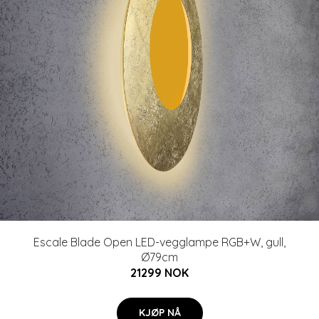
Escale Blade Open LED-vegglampe RGB+W, gull,
Ø79cm
21299 NOK
KJØP NÅ