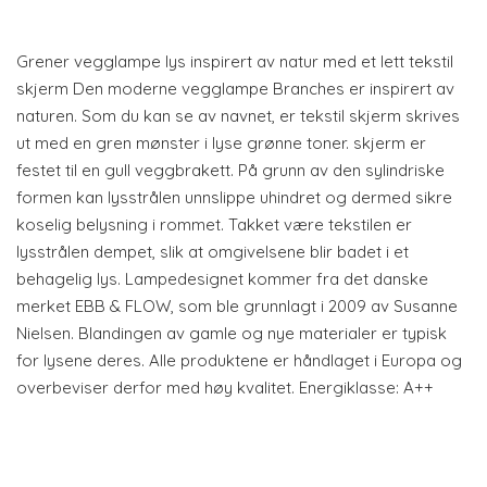
Grener vegglampe lys inspirert av natur med et lett tekstil
skjerm Den moderne vegglampe Branches er inspirert av
naturen. Som du kan se av navnet, er tekstil skjerm skrives
ut med en gren mønster i lyse grønne toner. skjerm er
festet til en gull veggbrakett. På grunn av den sylindriske
formen kan lysstrålen unnslippe uhindret og dermed sikre
koselig belysning i rommet. Takket være tekstilen er
lysstrålen dempet, slik at omgivelsene blir badet i et
behagelig lys. Lampedesignet kommer fra det danske
merket EBB & FLOW, som ble grunnlagt i 2009 av Susanne
Nielsen. Blandingen av gamle og nye materialer er typisk
for lysene deres. Alle produktene er håndlaget i Europa og
overbeviser derfor med høy kvalitet. Energiklasse: A++