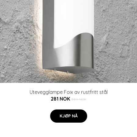
Utevegglampe Foix av rustfritt stål
281 NOK
389 NOK
KJØP NÅ