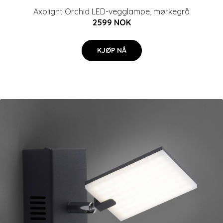
Axolight Orchid LED-vegglampe, mørkegrå
2599 NOK
KJØP NÅ