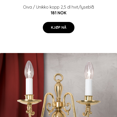
Oiva / Unikko kopp 2,5 dl hvit/lyseblå
181 NOK
KJØP NÅ