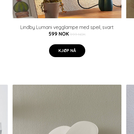
Lindby Lumani vegglampe med speil, svart
599 NOK
999 NOK
KJØP NÅ