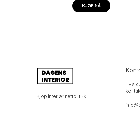
KJØP NÅ
Kont
Hvis d
kontak
Kjöp Interiør nettbutikk
info@d