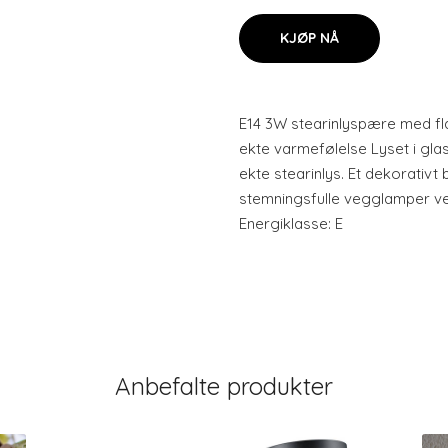
KJØP NÅ
E14 3W stearinlyspære med f
ekte varmefølelse Lyset i gla
ekte stearinlys. Et dekorativt 
stemningsfulle vegglamper ved
Energiklasse: E
Anbefalte produkter