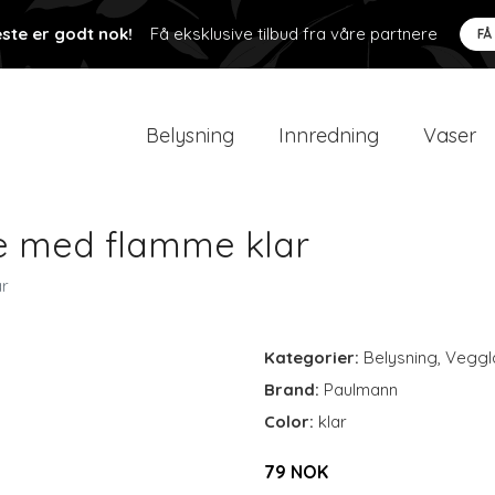
ste er godt nok!
Få eksklusive tilbud fra våre partnere
FÅ
Belysning
Innredning
Vaser
e med flamme klar
ar
Kategorier:
Belysning
,
Veggl
Brand:
Paulmann
Color:
klar
79 NOK