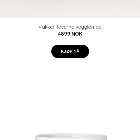
Vakker Taverna vegglampe
4899 NOK
KJØP NÅ