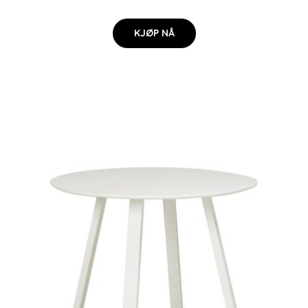
KJØP NÅ