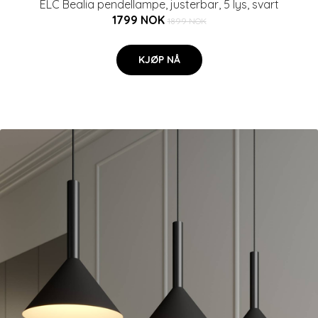
ELC Bealia pendellampe, justerbar, 5 lys, svart
1799 NOK
1899 NOK
KJØP NÅ