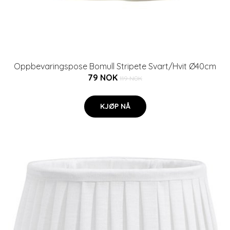
Oppbevaringspose Bomull Stripete Svart/Hvit Ø40cm
79 NOK
119 NOK
KJØP NÅ