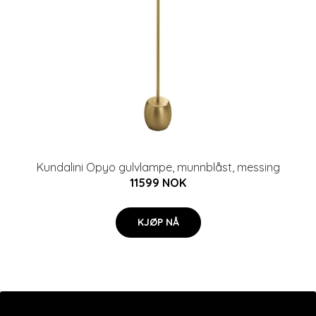
Kundalini Opyo gulvlampe, munnblåst, messing
11599 NOK
KJØP NÅ