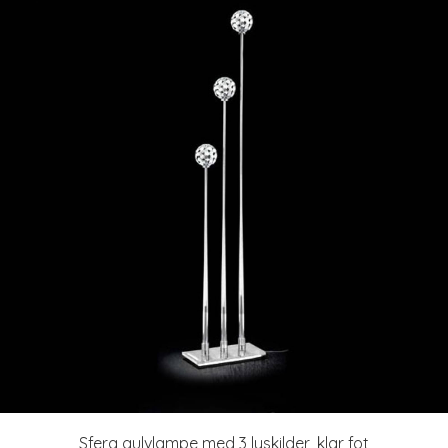
Sfera gulvlampe med 3 lyskilder, klar fot