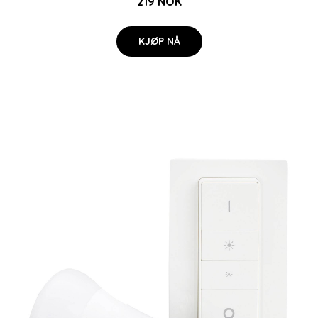
219 NOK
KJØP NÅ