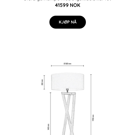
41599 NOK
KJØP NÅ