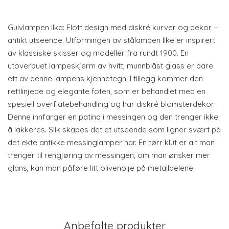
Gulvlampen Ilka: Flott design med diskré kurver og dekor –
antikt utseende. Utformingen av stålampen Ilke er inspirert
av klassiske skisser og modeller fra rundt 1900. En
utoverbuet lampeskjerm av hvitt, munnblåst glass er bare
ett av denne lampens kjennetegn. I tillegg kommer den
rettlinjede og elegante foten, som er behandlet med en
spesiell overflatebehandling og har diskré blomsterdekor.
Denne innfarger en patina i messingen og den trenger ikke
å lakkeres. Slik skapes det et utseende som ligner svært på
det ekte antikke messinglamper har. En tørr klut er alt man
trenger til rengjøring av messingen, om man ønsker mer
glans, kan man påføre litt olivenolje på metalldelene.
Anbefalte produkter