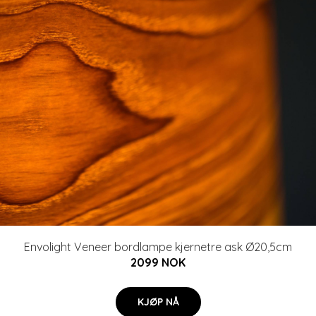
Envolight Veneer bordlampe kjernetre ask Ø20,5cm
2099 NOK
KJØP NÅ