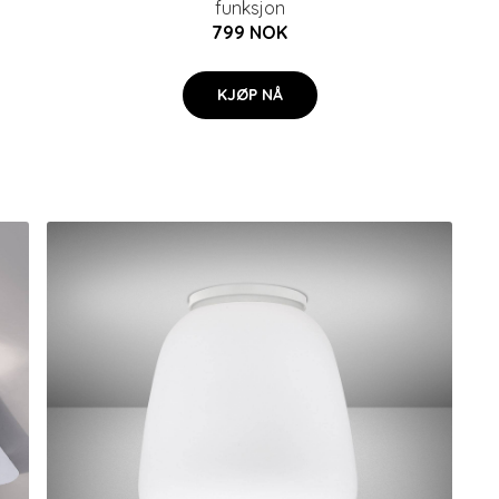
funksjon
799 NOK
KJØP NÅ