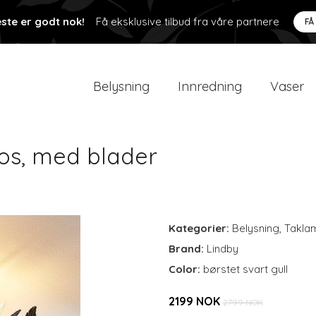
ste er godt nok!
Få eksklusive tilbud fra våre partnere
FÅ
Belysning
Innredning
Vaser
os, med blader
Kategorier:
Belysning
,
Takla
Brand:
Lindby
Color:
børstet svart gull
2199 NOK
2799 NOK