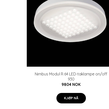
Nimbus Modul R 64 LED-taklampe on/off
930
9804 NOK
KJØP NÅ