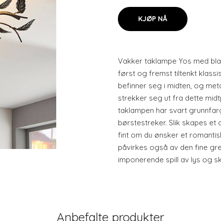
KJØP NÅ
Vakker taklampe Yos med bla
først og fremst tiltenkt klassi
befinner seg i midten, og me
strekker seg ut fra dette midt
taklampen har svart grunnfar
børstestreker. Slik skapes et
fint om du ønsker et romantisk
påvirkes også av den fine gr
imponerende spill av lys og s
Anbefalte produkter