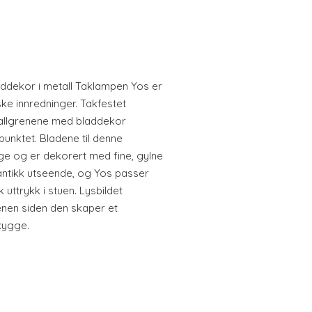
ddekor i metall Taklampen Yos er
ske innredninger. Takfestet
tallgrenene med bladdekor
punktet. Bladene til denne
ge og er dekorert med fine, gylne
 antikk utseende, og Yos passer
 uttrykk i stuen. Lysbildet
enen siden den skaper et
kygge.