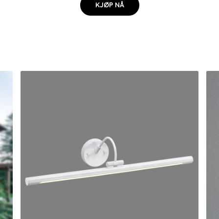
KJØP NÅ