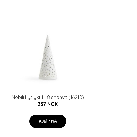
Nobili Lyslykt H18 snøhvit (16210)
237 NOK
KJØP NÅ