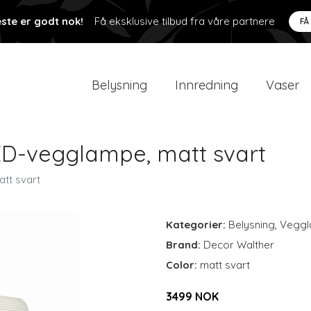
ste er godt nok!
Få eksklusive tilbud fra våre partnere
FÅ
Belysning
Innredning
Vaser
ED-vegglampe, matt svart
tt svart
Kategorier:
Belysning
,
Veggl
Brand:
Decor Walther
Color:
matt svart
3499 NOK