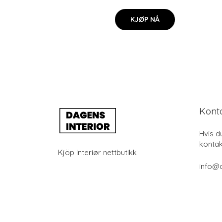
KJØP NÅ
Kont
Hvis d
kontak
Kjöp Interiør nettbutikk
info@d