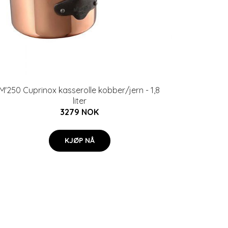
M'250 Cuprinox kasserolle kobber/jern - 1,8
liter
3279 NOK
KJØP NÅ