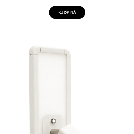
KJØP NÅ