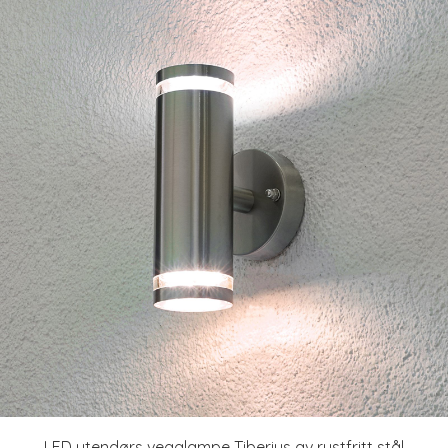
LED utendørs vegglampe Tiberius av rustfritt stål