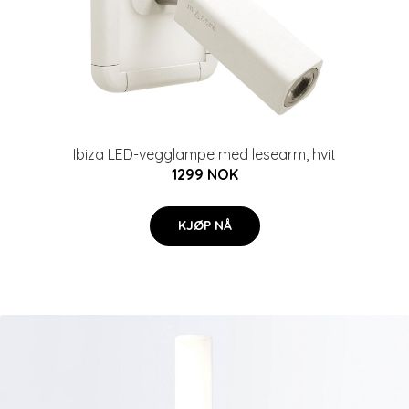
Ibiza LED-vegglampe med lesearm, hvit
1299 NOK
KJØP NÅ