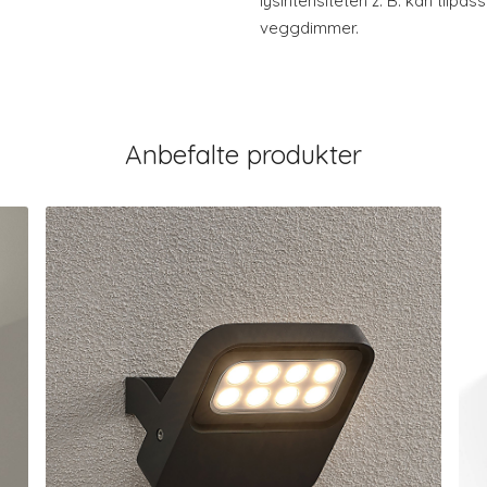
lysintensiteten z. B. kan tilpas
veggdimmer.
Anbefalte produkter