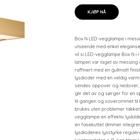
KJØP NÅ
Box N LED-vegglampe i messin
utseende med enkel eleganse o
vil si LED-vegglampe Box N i 
lampen var laget av messing a
raffinert med en gullmatt finis
lysdioder med en veldig varm 
sendes oppover og nedover, 
glir det av og sørger for en sp
til gangen og soverommet til
brukes uten problemer takket 
vegglampe en effektiv lyskild
en fasekuttet dimmer integrert
lysdiodenes lysstyrke regulere