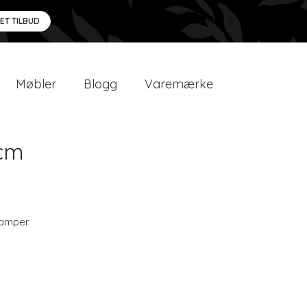
 ET TILBUD
Møbler
Blogg
Varemærke
0cm
amper