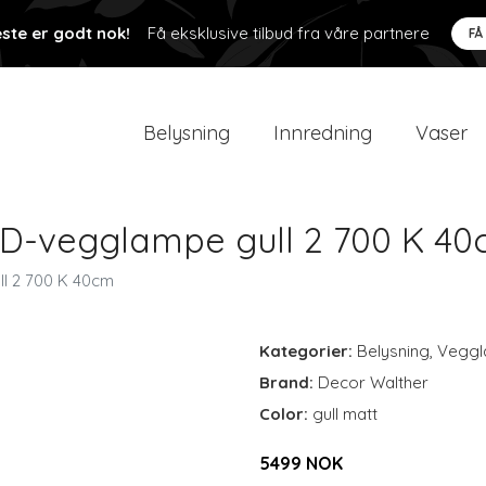
ste er godt nok!
Få eksklusive tilbud fra våre partnere
FÅ
Belysning
Innredning
Vaser
ED-vegglampe gull 2 700 K 4
l 2 700 K 40cm
Kategorier:
Belysning
,
Veggl
Brand:
Decor Walther
Color:
gull matt
5499 NOK