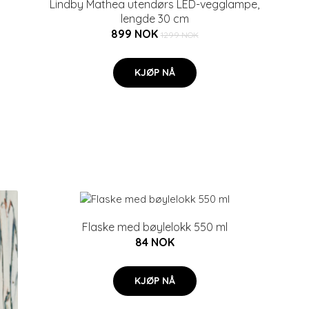
Lindby Mathea utendørs LED-vegglampe,
lengde 30 cm
899 NOK
1299 NOK
KJØP NÅ
Flaske med bøylelokk 550 ml
84 NOK
KJØP NÅ