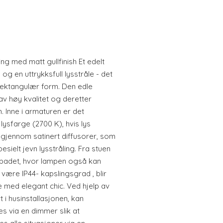
g med matt gullfinish Et edelt
g en uttrykksfull lysstråle - det
rektangulær form. Den edle
v høy kvalitet og deretter
h. Inne i armaturen er det
lysfarge (2700 K), hvis lys
gjennom satinert diffusorer, som
esielt jevn lysstråling. Fra stuen
 badet, hvor lampen også kan
være IP44- kapslingsgrad , blir
e med elegant chic. Ved hjelp av
 i husinstallasjonen, kan
s via en dimmer slik at