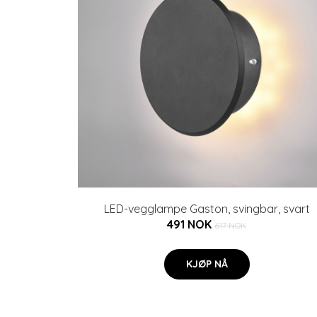
LED-vegglampe Gaston, svingbar, svart
491 NOK
617 NOK
KJØP NÅ