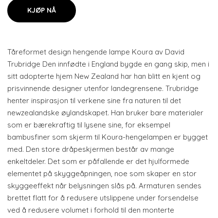
KJØP NÅ
Tåreformet design hengende lampe Koura av David
Trubridge Den innfødte i England bygde en gang skip, men i
sitt adopterte hjem New Zealand har han blitt en kjent og
prisvinnende designer utenfor landegrensene. Trubridge
henter inspirasjon til verkene sine fra naturen til det
newzealandske øylandskapet. Han bruker bare materialer
som er bærekraftig til lysene sine, for eksempel
bambusfiner som skjerm til Koura-hengelampen er bygget
med. Den store dråpeskjermen består av mange
enkeltdeler. Det som er påfallende er det hjulformede
elementet på skyggeåpningen, noe som skaper en stor
skyggeeffekt når belysningen slås på. Armaturen sendes
brettet flatt for å redusere utslippene under forsendelse
ved å redusere volumet i forhold til den monterte