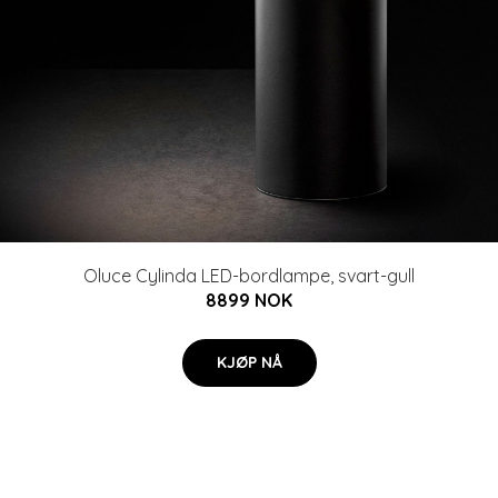
Oluce Cylinda LED-bordlampe, svart-gull
8899 NOK
KJØP NÅ