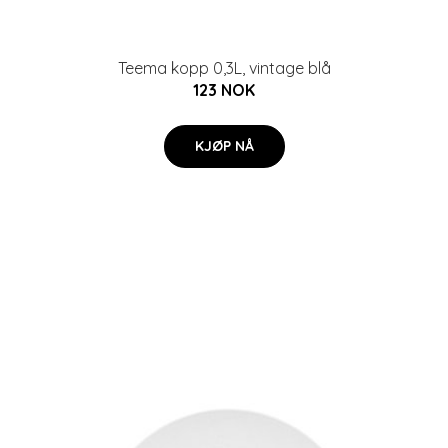
Teema kopp 0,3L, vintage blå
123 NOK
KJØP NÅ