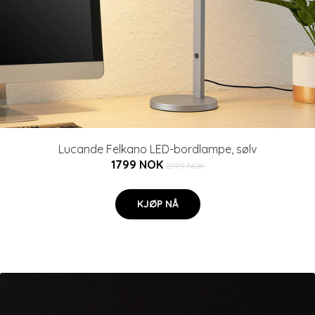
Lucande Felkano LED-bordlampe, sølv
1799 NOK
2199 NOK
KJØP NÅ