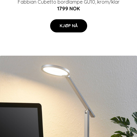
Fabbian Cubetto bordlampe GU10, krom/klar
1799 NOK
KJØP NÅ