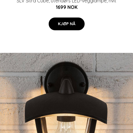
SLV Sitra Cube, utendørs LED-vegglampe, hvit
1699 NOK
KJØP NÅ