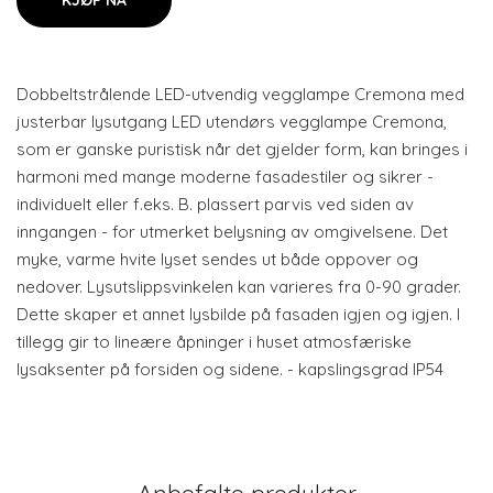
KJØP NÅ
Dobbeltstrålende LED-utvendig vegglampe Cremona med
justerbar lysutgang LED utendørs vegglampe Cremona,
som er ganske puristisk når det gjelder form, kan bringes i
harmoni med mange moderne fasadestiler og sikrer -
individuelt eller f.eks. B. plassert parvis ved siden av
inngangen - for utmerket belysning av omgivelsene. Det
myke, varme hvite lyset sendes ut både oppover og
nedover. Lysutslippsvinkelen kan varieres fra 0-90 grader.
Dette skaper et annet lysbilde på fasaden igjen og igjen. I
tillegg gir to lineære åpninger i huset atmosfæriske
lysaksenter på forsiden og sidene. - kapslingsgrad IP54