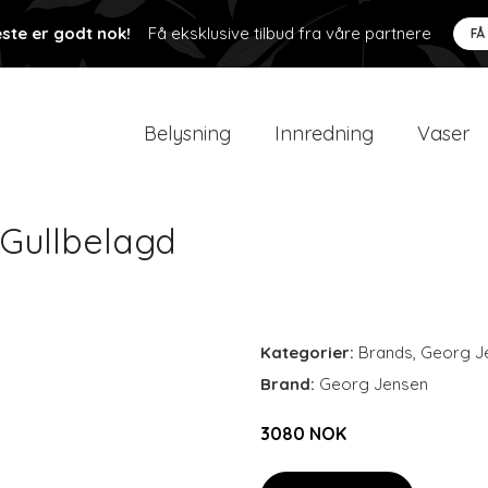
ste er godt nok!
Få eksklusive tilbud fra våre partnere
FÅ
Belysning
Innredning
Vaser
 Gullbelagd
Kategorier:
Brands
,
Georg J
Brand:
Georg Jensen
3080 NOK