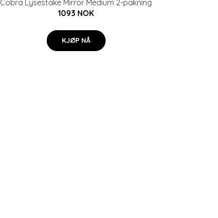
Cobra Lysestake Mirror Medium 2-pakning
1093 NOK
KJØP NÅ