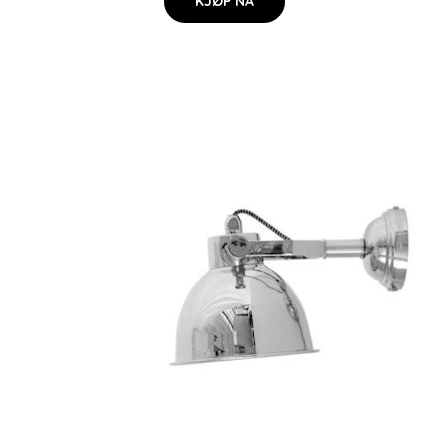
KJØP NÅ