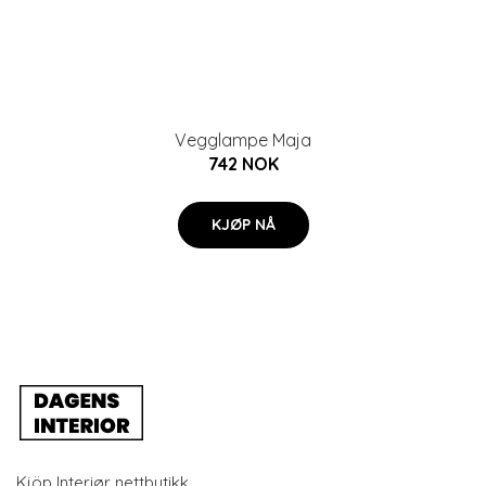
Vegglampe Maja
742 NOK
KJØP NÅ
Kjöp Interiør nettbutikk