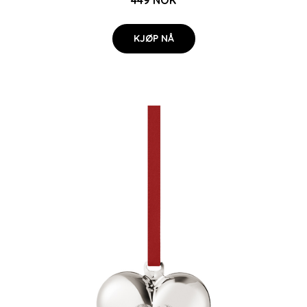
KJØP NÅ