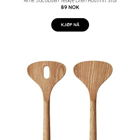
Arne Jacobsen Teskje Liten Rustfritt Stål
89 NOK
KJØP NÅ