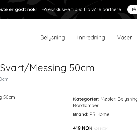
ste er godt nok!
Få eksklusive tilbud fra våre partnere
FÅ
Belysning
Innredning
Vaser
 Svart/Messing 50cm
50cm
Kategorier:
Møbler
,
Belysnin
Bordlamper
Brand:
PR Home
419 NOK
621 NOK