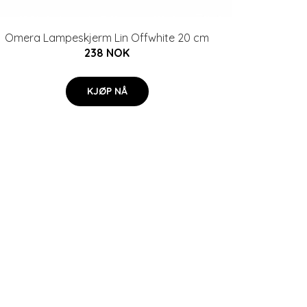
Omera Lampeskjerm Lin Offwhite 20 cm
238 NOK
KJØP NÅ