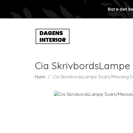
Bare det be
Cia SkrivbordsLampe
Hjem
Cia SkrivbordsLampe Svart/Messing 