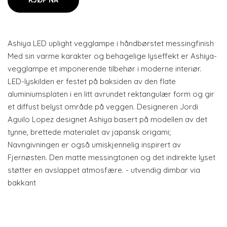
KJØP NÅ
Ashiya LED uplight vegglampe i håndbørstet messingfinish
Med sin varme karakter og behagelige lyseffekt er Ashiya-
vegglampe et imponerende tilbehør i moderne interiør.
LED-lyskilden er festet på baksiden av den flate
aluminiumsplaten i en litt avrundet rektangulær form og gir
et diffust belyst område på veggen. Designeren Jordi
Aguilo Lopez designet Ashiya basert på modellen av det
tynne, brettede materialet av japansk origami;
Navngivningen er også umiskjennelig inspirert av
Fjernøsten. Den matte messingtonen og det indirekte lyset
støtter en avslappet atmosfære. - utvendig dimbar via
bakkant