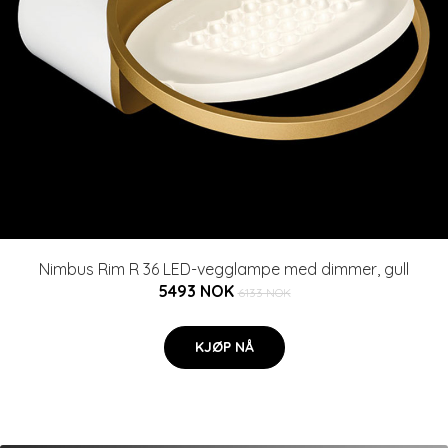
Nimbus Rim R 36 LED-vegglampe med dimmer, gull
5493 NOK
6133 NOK
KJØP NÅ