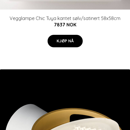
Vegglampe Chic Tuya kantet sølv/satinert 58x58cm
7837 NOK
KJØP NÅ