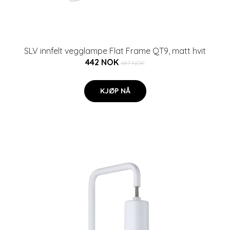
SLV innfelt vegglampe Flat Frame QT9, matt hvit
442 NOK
487 NOK
KJØP NÅ