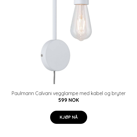
Paulmann Calvani vegglampe med kabel og bryter
599 NOK
KJØP NÅ