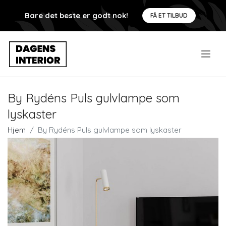
Bare det beste er godt nok!
FÅ ET TILBUD
.
By Rydéns Puls gulvlampe som
lyskaster
Hjem
By Rydéns Puls gulvlampe som lyskaster