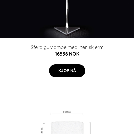
Sfera gulvlampe med liten skjerm
16536 NOK
KJØP NÅ