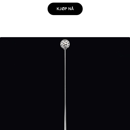
KJØP NÅ