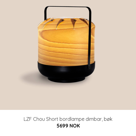
LZF Chou Short bordlampe dimbar, bøk
5699 NOK