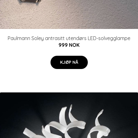
Paulmann Soley antrasitt utendørs LED-solvegglampe
999 NOK
KJØP NÅ