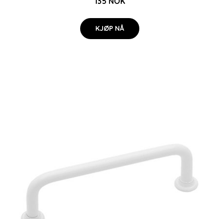
135 NOK
KJØP NÅ