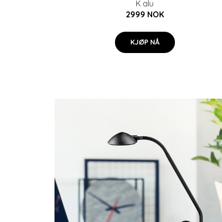
K alu
2999 NOK
KJØP NÅ