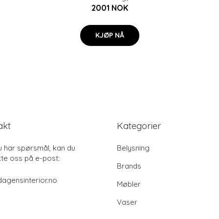
2001 NOK
KJØP NÅ
akt
Kategorier
u har spørsmål, kan du
Belysning
te oss på e-post:
Brands
agensinterior.no
Møbler
Vaser