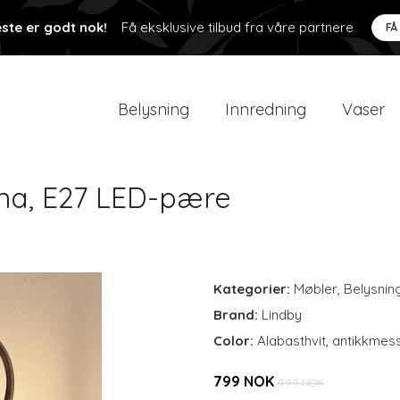
ste er godt nok!
Få eksklusive tilbud fra våre partnere
FÅ
Belysning
Innredning
Vaser
na, E27 LED-pære
Kategorier:
Møbler
,
Belysnin
Brand:
Lindby
Color:
Alabasthvit, antikkmes
799 NOK
999 NOK