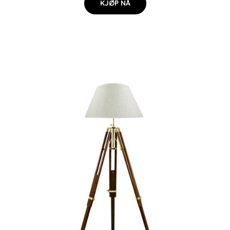
KJØP NÅ