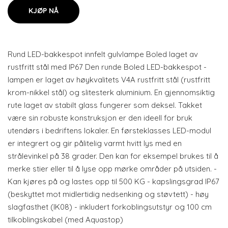
KJØP NÅ
Rund LED-bakkespot innfelt gulvlampe Boled laget av
rustfritt stål med IP67 Den runde Boled LED-bakkespot -
lampen er laget av høykvalitets V4A rustfritt stål (rustfritt
krom-nikkel stål) og slitesterk aluminium. En gjennomsiktig
rute laget av stabilt glass fungerer som deksel. Takket
være sin robuste konstruksjon er den ideell for bruk
utendørs i bedriftens lokaler. En førsteklasses LED-modul
er integrert og gir pålitelig varmt hvitt lys med en
strålevinkel på 38 grader. Den kan for eksempel brukes til å
merke stier eller til å lyse opp mørke områder på utsiden. -
Kan kjøres på og lastes opp til 500 KG - kapslingsgrad IP67
(beskyttet mot midlertidig nedsenking og støvtett) - høy
slagfasthet (IK08) - inkludert forkoblingsutstyr og 100 cm
tilkoblingskabel (med Aquastop)