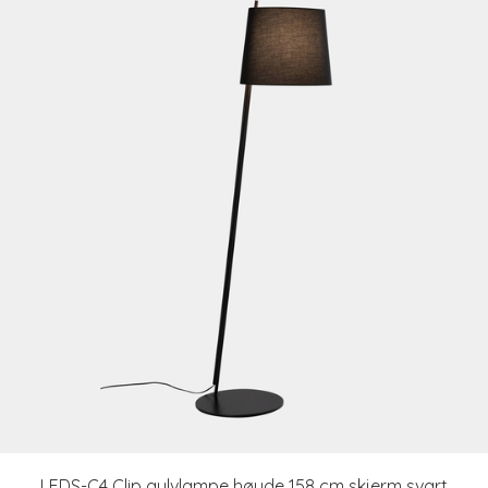
LEDS-C4 Clip gulvlampe høyde 158 cm skjerm svart