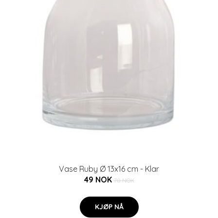
Vase Ruby Ø 13x16 cm - Klar
49 NOK
70 NOK
KJØP NÅ