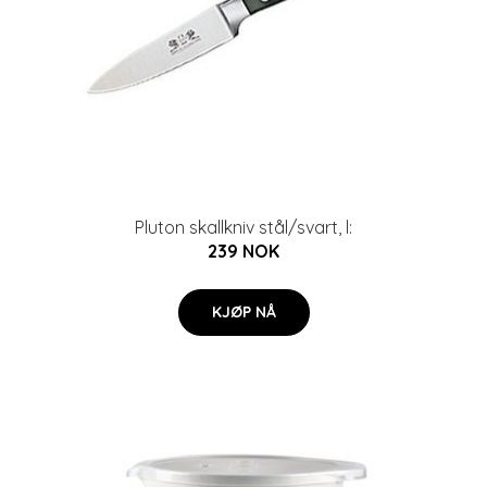
Pluton skallkniv stål/svart, l:
239 NOK
KJØP NÅ