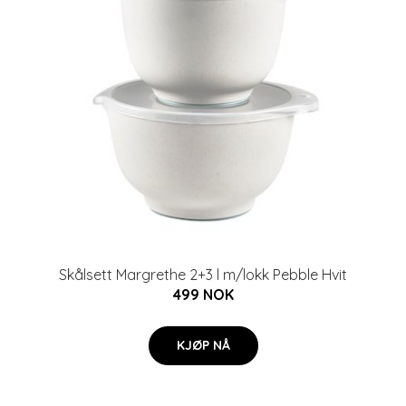
Skålsett Margrethe 2+3 l m/lokk Pebble Hvit
499 NOK
KJØP NÅ