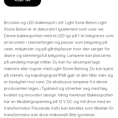
KJØP NÅ
Brostein og LED-bakkespot i ett: Light Sone Beton Light
Stone Beton er et dekorativt lyselement som viser vei.
Denne bakkespotten med et LED-lys på 1 W integreres som
en brostein i steinsettingen og passer som belysning på
veier, innkjørsler og på gårdsplasser hvor den sørger for
diskre og stemningsfull belysning. Lampene kan plasseres
på uendelig mange måter. Du kan for eksempel lage
mønstre eller logoer med Light Stone Betong. Du kan kjøre
på steinen, og kapslingsgrad IP68 gjør at den tåler støv og
er beskyttet mot vann. De eksklusive lampene fra denne
produsenten lages i Tyskland og utmerker seg med høy
kvalitet og innovativt design. Viktig merknad: Bakkespotten
har en tilkoblingsspenning på 12 V DC og må drive med en
transformator. Passende trafo kan bestilles som tilbehør. En
transformator kan drive maksimalt åtte lyssteiner.