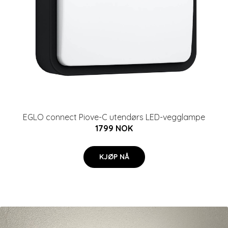
EGLO connect Piove-C utendørs LED-vegglampe
1799 NOK
KJØP NÅ