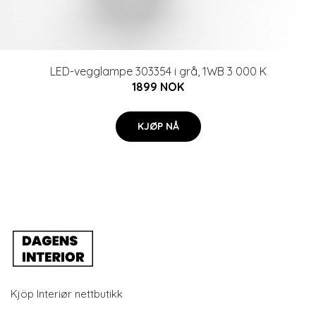
LED-vegglampe 303354 i grå, 1WB 3 000 K
1899 NOK
KJØP NÅ
Kjöp Interiør nettbutikk